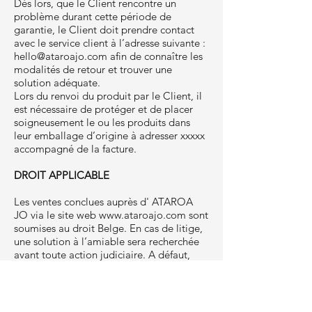
Dès lors, que le Client rencontre un
problème durant cette période de
garantie, le Client doit prendre contact
avec le service client à l’adresse suivante :
hello@ataroajo.com
afin de connaître les
modalités de retour et trouver une
solution adéquate.
Lors du renvoi du produit par le Client, il
est nécessaire de protéger et de placer
soigneusement le ou les produits dans
leur emballage d’origine à adresser xxxxx
accompagné de la facture.
DROIT APPLICABLE
Les ventes conclues auprès d' ATAROA
JO via le site web
www.ataroajo.com
sont
soumises au droit Belge. En cas de litige,
une solution à l’amiable sera recherchée
avant toute action judiciaire. A défaut,
tous les litiges auxquels le présent contrat
pourrait donner lieu, concernant sa
validité, son interprétation, son exécution,
sa résiliation, leurs conséquences et leurs