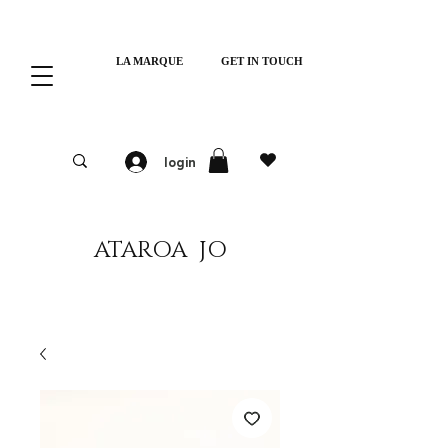
LA MARQUE
GET IN TOUCH
login
ATAROA JO