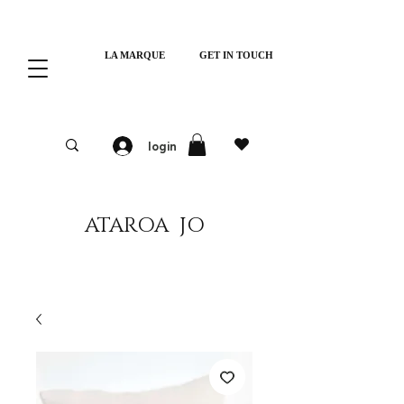
LA MARQUE
GET IN TOUCH
login
ATAROA JO