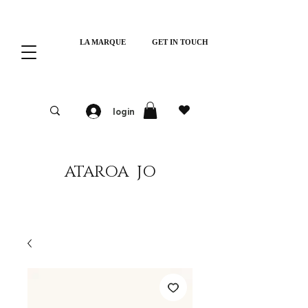
LA MARQUE
GET IN TOUCH
login
ATAROA JO